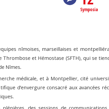
Symposia
quipes nîmoises, marseillaises et montpelliéra
de Thrombose et Hémostase (SFTH), qui se tie
 de Nîmes.
cherche médicale, et à Montpellier, cité univer
tifique d’envergure consacré aux avancées réc
iques.
énières, des sessions de communications or