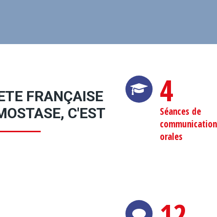
4
IETE FRANÇAISE
MOSTASE, C'EST
Séances de
communication
orales
12