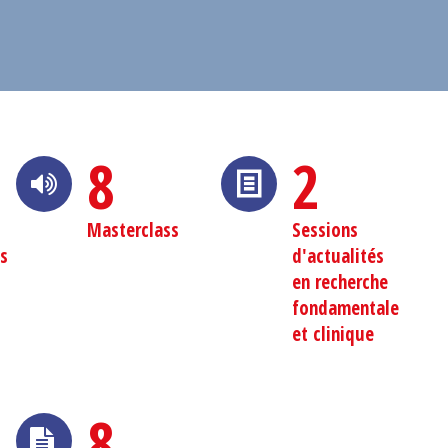
8
2
Masterclass
Sessions
s
d'actualités
en recherche
fondamentale
et clinique
8