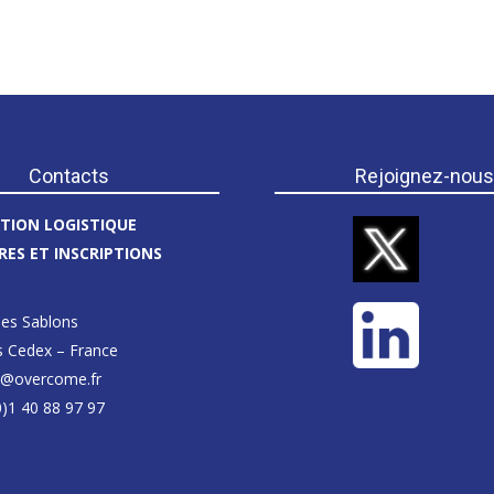
Contacts
Rejoignez-nou
TION LOGISTIQUE
ES ET INSCRIPTIONS
e
des Sablons
s Cedex – France
@overcome.fr
(0)1 40 88 97 97